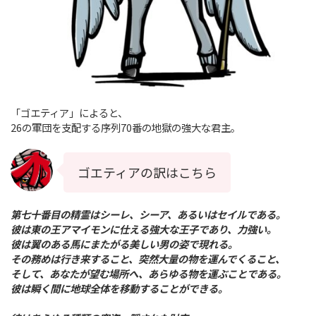
「ゴエティア」によると、
26の軍団を支配する序列70番の地獄の強大な君主。
ゴエティアの訳はこちら
第七十番目の精霊はシーレ、シーア、あるいはセイルである。
彼は東の王アマイモンに仕える強大な王子であり、力強い。
彼は翼のある馬にまたがる美しい男の姿で現れる。
その務めは行き来すること、突然大量の物を運んでくること、
そして、あなたが望む場所へ、あらゆる物を運ぶことである。
彼は瞬く間に地球全体を移動することができる。