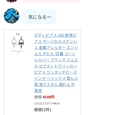
気になるー
ボディピアス 16G 軟骨ピ
アス サージカルステンレ
ス 金属アレルギー エンジ
ェル デビル 羽 翼 コーン
シルバー ブラック ジュエ
ル セグメントクリッカー
ピアス ワンタッチビーズ
リング ヘリックス 耳たぶ
耳 凛カスタム 揺れる 片
耳用
価格:
4100円
(2026/2/5 05:54時点)
感想(2件)