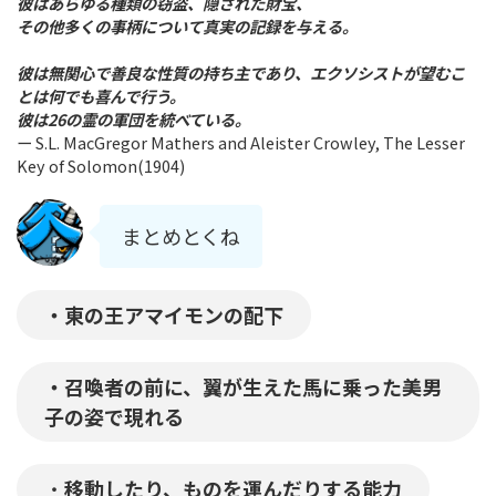
彼はあらゆる種類の窃盗、隠された財宝、
その他多くの事柄について真実の記録を与える。
彼は無関心で善良な性質の持ち主であり、エクソシストが望むこ
とは何でも喜んで行う。
彼は26の霊の軍団を統べている。
ー S.L. MacGregor Mathers and Aleister Crowley, The Lesser
Key of Solomon(1904)
まとめとくね
・東の王アマイモンの配下
・召喚者の前に、翼が生えた馬に乗った美男
子の姿で現れる
・
移動したり、ものを運んだりする能力