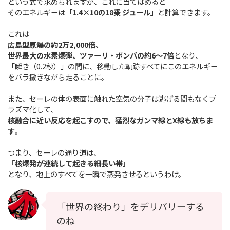
という式で求められますが、これに当てはめると
そのエネルギーは
「1.4×10の18乗 ジュール」
と計算できます。
これは
広島型原爆の約2万2,000倍、
世界最大の水素爆弾、ツァーリ・ボンバの約6〜7倍
となり、
「瞬き（0.2秒）」の間に、移動した軌跡すべてにこのエネルギー
をバラ撒きながら走ることに。
また、セーレの体の表面に触れた空気の分子は逃げる間もなくプ
ラズマ化して、
核融合に近い反応を起こすので、猛烈なガンマ線とX線も放ちま
す
。
つまり、セーレの通り道は、
「核爆発が連続して起きる細長い帯」
となり、地上のすべてを一瞬で蒸発させるというわけ。
「世界の終わり」をデリバリーする
のね