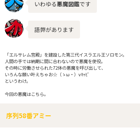
いわゆる
悪魔図鑑
です
語弊があります
「エルサレム宮殿」を建設した第三代イスラエル王ソロモン。
人間の手では納期に間に合わないので悪魔を使役。
その時に労働させられた72体の悪魔を呼び出して、
いろんな願い叶えちゃお☆（ゝω・）vｷｬﾋﾟ
というわけ。
今回の悪魔はこちら。
序列58番
アミー