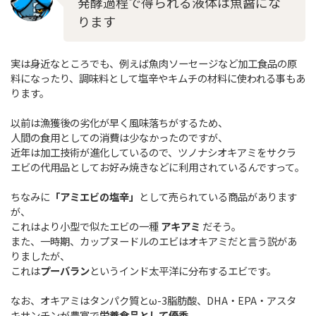
発酵過程で得られる液体は魚醤にな
ります
実は身近なところでも、例えば魚肉ソーセージなど加工食品の原
料になったり、調味料として塩辛やキムチの材料に使われる事もあ
ります。
以前は漁獲後の劣化が早く風味落ちがするため、
人間の食用としての消費は少なかったのですが、
近年は加工技術が進化しているので、ツノナシオキアミをサクラ
エビの代用品としてお好み焼きなどに利用されているんですって。
ちなみに
「アミエビの塩辛」
として売られている商品があります
が、
これはより小型で似たエビの一種
アキアミ
だそう。
また、一時期、カップヌードルのエビはオキアミだと言う説があ
りましたが、
これは
プーバラン
というインド太平洋に分布するエビです。
なお、オキアミはタンパク質とω-3脂肪酸、DHA・EPA・アスタ
キサンチンが豊富で
栄養食品として優秀
。