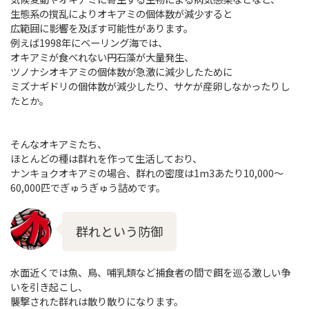
生態系の撹乱によりオキアミの個体数が減少すると
広範囲に影響を及ぼす可能性があります。
例えば1998年にベーリング海では、
オキアミが食べれない円石藻が大量発生、
ツノナシオキアミの個体数が急激に減少したために
ミズナギドリの個体数が減少したり、サケが産卵しなかったりし
たとか。
そんなオキアミたち、
ほとんどの種は群れを作って生活しており、
ナンキョクオキアミの場合、群れの密度は1m3あたり10,000～
60,000匹でぎゅうぎゅう詰めです。
群れという防御
水面近くでは魚、鳥、哺乳類など捕食者の間で餌を巡る激しい争
いを引き起こし、
襲撃された群れは散り散りになります。