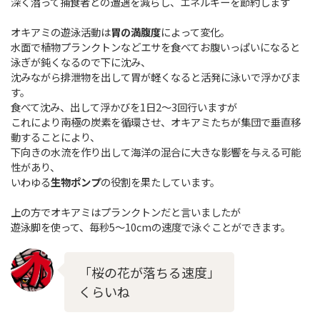
深く潜って捕食者との遭遇を減らし、エネルギーを節約します
オキアミの遊泳活動は
胃の満腹度
によって変化。
水面で植物プランクトンなどエサを食べてお腹いっぱいになると
泳ぎが鈍くなるので下に沈み、
沈みながら排泄物を出して胃が軽くなると活発に泳いで浮かびま
す。
食べて沈み、出して浮かびを1日2～3回行いますが
これにより南極の炭素を循環させ、オキアミたちが集団で垂直移
動することにより、
下向きの水流を作り出して海洋の混合に大きな影響を与える可能
性があり、
いわゆる
生物ポンプ
の役割を果たしています。
上の方でオキアミはプランクトンだと言いましたが
遊泳脚を使って、毎秒5～10cmの速度で泳ぐことができます。
「桜の花が落ちる速度」
くらいね