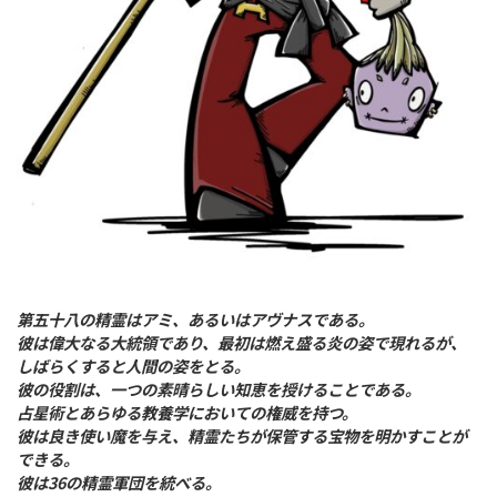
第五十八の精霊はアミ、あるいはアヴナスである。
彼は偉大なる大統領であり、最初は燃え盛る炎の姿で現れるが、
しばらくすると人間の姿をとる。
彼の役割は、一つの素晴らしい知恵を授けることである。
占星術とあらゆる教養学においての権威を持つ。
彼は​​良き使い魔を与え、精霊たちが保管する宝物を明かすことが
できる。
彼は36の精霊軍団を統べる。