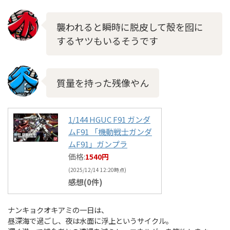
襲われると瞬時に脱皮して殻を囮に
するヤツもいるそうです
質量を持った残像やん
1/144 HGUC F91 ガンダ
ムF91 「機動戦士ガンダ
ムF91」ガンプラ
価格:
1540円
(2025/12/14 12:20時点)
感想(0件)
ナンキョクオキアミの一日は、
昼深海で過ごし、夜は水面に浮上というサイクル。