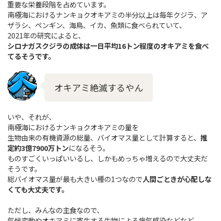
重要な栄養段階を占めています。
南極海におけるナンキョクオキアミの半分以上は毎年クジラ、ア
ザラシ、ペンギン、海鳥、イカ、魚類に食べられていて、
2021年の研究によると、
シロナガスクジラの成体
は一日平均16トン程度のオキアミを食べ
てるそうです。
オキアミ絶滅するやん
いや、それが、
南極海におけるナンキョクオキアミの量を
生物由来の有機資源の総量、バイオマス量として計算すると、
推
定約3億7900万トン
になるそう。
ものすごくいっぱいいるし、しかもめっちゃ増えるので大丈夫だ
そうです。
総バイオマス量が最も大きい種の1つなので
人間ごときが心配しな
くても大丈夫です。
ただし、みんなの主食なので、
気候変動やオキアミに寄生する生物による病気感染などなど、