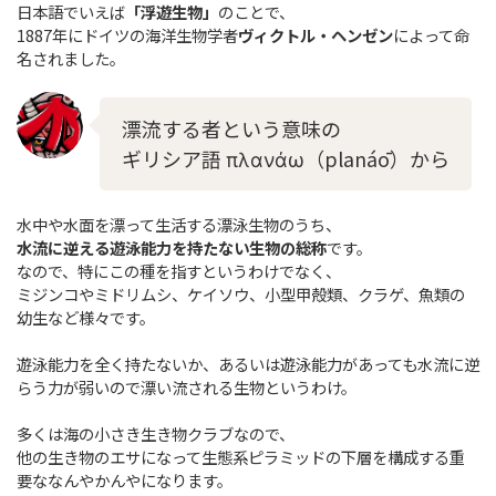
日本語でいえば
「浮遊生物」
のことで、
1887年にドイツの海洋生物学者
ヴィクトル・ヘンゼン
によって命
名されました。
漂流する者という意味の
ギリシア語 πλανάω（planáō）から
水中や水面を漂って生活する漂泳生物のうち、
水流に逆える遊泳能力を持たない生物の総称
です。
なので、特にこの種を指すというわけでなく、
ミジンコやミドリムシ、ケイソウ、小型甲殻類、クラゲ、魚類の
幼生など様々です。
遊泳能力を全く持たないか、あるいは遊泳能力があっても水流に逆
らう力が弱いので漂い流される生物というわけ。
多くは海の小さき生き物クラブなので、
他の生き物のエサになって生態系ピラミッドの下層を構成する重
要ななんやかんやになります。