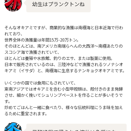
幼生はプランクトンね
そんなオキアミですが、商業的な漁獲は南極海と日本近海で行わ
れており、
世界全体の漁獲量は年間15万-20万トン。
そのほとんどは、南アメリカ南端らへんの大西洋～南極あたりの
スコシア海で漁獲されていて、
ほとんどは養殖や水族館、釣りのエサ、または製薬に使用。
日本で販売されているのは、三陸沖などで漁獲されるツノナシオ
キアミ（イサダ）と、南極海に生息するナンキョクオキアミです。
いくつかの国では食用にもされていて、
東南アジアではオキアミを含む小型甲殻類は、殻付きのまま発酵
させ、細かく挽いてシュリンプペーストを作ることが多いそうで
す。
炒めてごはんと一緒に食べたり、様々な伝統料理にうま味を加え
るために重宝されます。