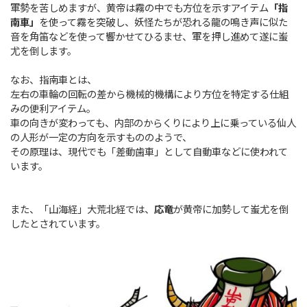
軍勢を苦しめますが、黄帝は霧の中でも方位を示すアイテム
「指
南車」
を使って霧を突破し、妖怪たちが恐れる龍の鳴き声に似た
音を角笛などを使って響かせてひるませ、軍を押し進めて遂に蚩
尤を倒します。
なお、指南車とは、
左右の車輪の回転の差から機械的機構により方位を特定する仕組
みの便利アイテム。
車の向きが変わっても、内部のからくりにより上に乗っている仙人
の人形が一定の方向を示すもののようで、
その原理は、現代でも「差動歯車」として自動車などに使われて
います。
また、「山海経」大荒北経では、
応竜
が黄帝に加勢して蚩尤を倒
したとされています。