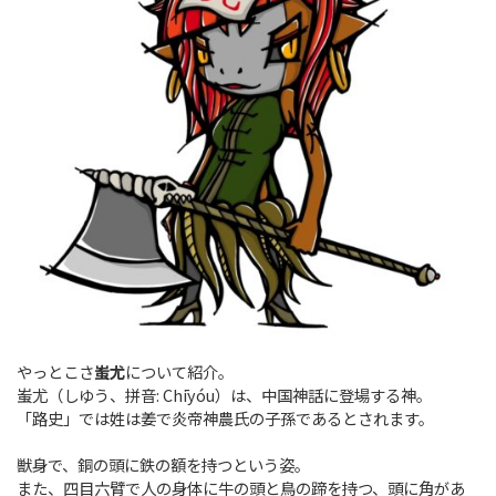
やっとこさ
蚩尤
について紹介。
蚩尤（しゆう、拼音: Chīyóu）は、中国神話に登場する神。
「路史」では姓は姜で炎帝神農氏の子孫であるとされます。
獣身で、銅の頭に鉄の額を持つという姿。
また、四目六臂で人の身体に牛の頭と鳥の蹄を持つ、頭に角があ