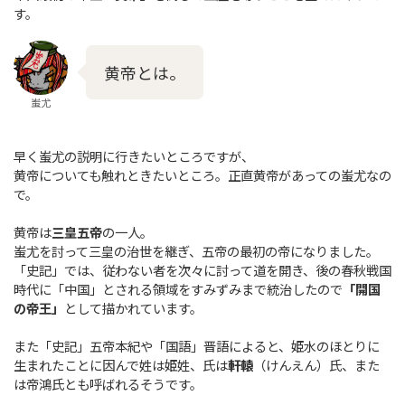
す。
黄帝とは。
蚩尤
早く蚩尤の説明に行きたいところですが、
黄帝についても触れときたいところ。正直黄帝があっての蚩尤なの
で。
黄帝は
三皇五帝
の一人。
蚩尤を討って三皇の治世を継ぎ、五帝の最初の帝になりました。
「史記」では、従わない者を次々に討って道を開き、後の春秋戦国
時代に「中国」とされる領域をすみずみまで統治したので
「開国
の帝王」
として描かれています。
また「史記」五帝本紀や「国語」晋語によると、姫水のほとりに
生まれたことに因んで姓は姫姓、氏は
軒轅
（けんえん）氏、また
は帝鴻氏とも呼ばれるそうです。