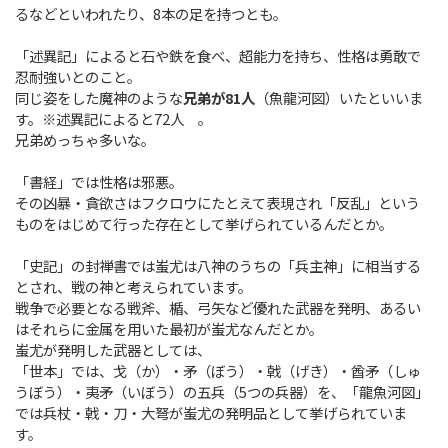
るなどといわれたり、8本の足を持つとも。
「述異記」によると石や鉄を食べ、超能力を持ち、性格は勇敢で
忍耐強いとのこと。
同じ姿をした魔神のような
兄弟が81人
（魚龍河図）いたといいま
す。※述異記によると72人 。
兄弟めっちゃ多いな。
「書経」では性格は邪悪。
その凶暴・貪欲さはフクロウにたとえて表現され「反乱」という
ものをはじめて行った存在として挙げられているんだとか。
「史記」の封禅書では蚩尤は八神のうちの「兵主神」に相当する
とされ、戦の神と考えられています。
戦争で必要となる戦斧、楯、弓矢など優れた武器を発明、あるい
はそれらに金属を用いた最初が蚩尤なんだとか。
蚩尤が発明した武器としては、
「世本」では、戈（か）・矛（ぼう）・戟（げき）・酋矛（しゅ
うぼう）・夷矛（いぼう）の五兵（5つの兵器）を、「龍魚河図」
では兵杖・戟・刀・大弩が蚩尤の発明品として挙げられていま
す。