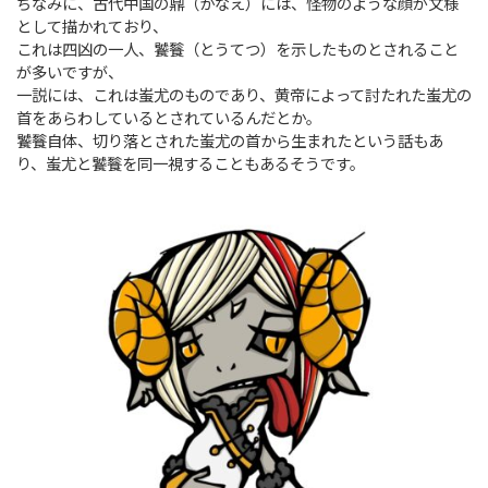
ちなみに、古代中国の鼎（かなえ）には、怪物のような顔が文様
として描かれており、
これは四凶の一人、饕餮（とうてつ）を示したものとされること
が多いですが、
一説には、これは蚩尤のものであり、黄帝によって討たれた蚩尤の
首をあらわしているとされているんだとか。
饕餮自体、切り落とされた蚩尤の首から生まれたという話もあ
り、蚩尤と饕餮を同一視することもあるそうです。