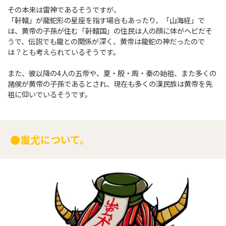
その本来は雷神であるそうですが、
「軒轅」が龍蛇形の星座を指す場合もあったり、「山海経」で
は、黄帝の子孫が住む「軒轅国」の住民は人の顔に体がヘビだそ
うで、伝説でも龍との関係が深く、黄帝は龍蛇の神だったので
は？とも考えられているそうです。
また、彼以降の4人の五帝や、夏・殷・周・秦の始祖、また多くの
諸侯が黄帝の子孫であるとされ、現在も多くの漢民族は黄帝を先
祖に仰いでいるそうです。
●蚩尤について。