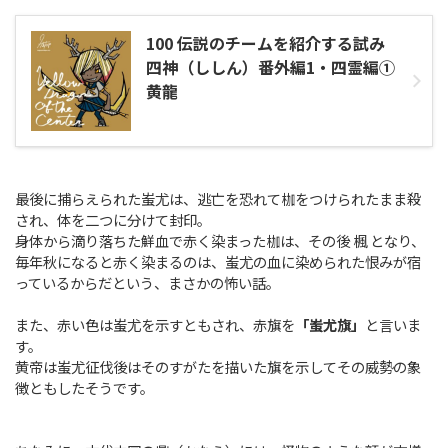
100 伝説のチームを紹介する試み
四神（ししん）番外編1・四霊編①
黄龍
最後に捕らえられた蚩尤は、逃亡を恐れて枷をつけられたまま殺
され、体を二つに分けて封印。
身体から滴り落ちた鮮血で赤く染まった枷は、その後 楓 となり、
毎年秋になると赤く染まるのは、蚩尤の血に染められた恨みが宿
っているからだという、まさかの怖い話。
また、赤い色は蚩尤を示すともされ、赤旗を
「蚩尤旗」
と言いま
す。
黄帝は蚩尤征伐後はそのすがたを描いた旗を示してその威勢の象
徴ともしたそうです。