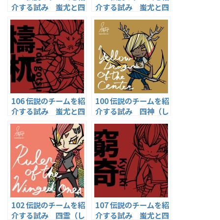
介する試み 蚩尤と四
介する試み 蚩尤と四
凶（しきょう）編②
凶（しきょう）編⑤
饕餮（とうてつ）
渾沌（こんとん）
106 伝説のチームを紹
100 伝説のチームを紹
介する試み 蚩尤と四
介する試み 四神（し
凶（しきょう）編③
しん）番外編1・四霊
檮杌（とうごつ）
編① 黄龍
102 伝説のチームを紹
107 伝説のチームを紹
介する試み 四霊（し
介する試み 蚩尤と四