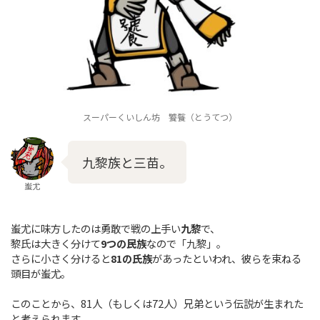
スーパーくいしん坊 饕餮（とうてつ）
九黎族と三苗。
蚩尤
蚩尤に味方したのは勇敢で戦の上手い
九黎
で、
黎氏は大きく分けて
9つの民族
なので「九黎」。
さらに小さく分けると
81の氏族
があったといわれ、彼らを束ねる
頭目が蚩尤。
このことから、81人（もしくは72人）兄弟という伝説が生まれた
と考えられます。