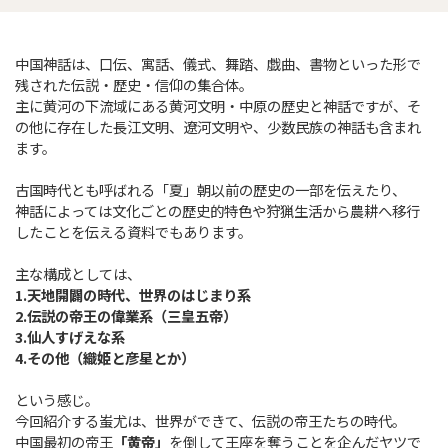
中国神話は、口伝、寓話、儀式、舞踏、戯曲、書物といった形で
残された伝説・歴史・信仰の集合体。
主に黄河の下流域にある黄河文明・中原の歴史と神話ですが、そ
の他に存在した長江文明、遼河文明や、少数民族の神話も含まれ
ます。
古国時代とも呼ばれる「夏」朝以前の歴史の一部を伝えたり、
神話によっては文化ごとの歴史的特色や狩猟生活から農耕へ移行
したことを伝える資料でもあります。
主な構成としては、
1.天地開闢の時代、世界のはじまり系
2.伝説の帝王の偉業系（三皇五帝）
3.仙人すげえな系
4.その他（織姫と彦星とか）
という感じ。
今回紹介する蚩尤は、世界ができて、伝説の帝王たちの時代。
中国最初の帝王
「黄帝」
を倒して王座を奪うことを企んだヤツで