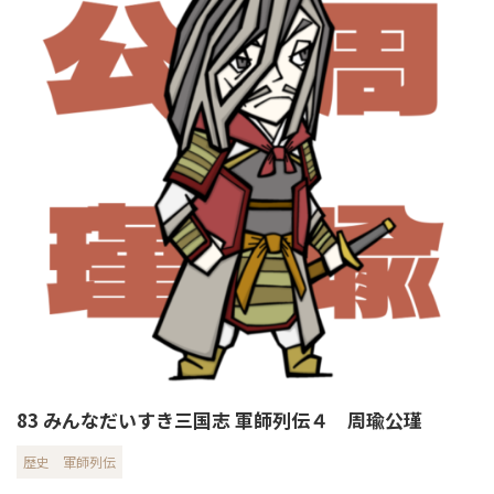
83 みんなだいすき三国志 軍師列伝４ 周瑜公瑾
歴史
軍師列伝