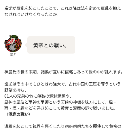
蚩尤が反乱を起こしたことで、これ以降は法を定めて反乱を抑え
なければいけなくなったとか。
黄帝との戦い。
蚩尤
神農氏の世の末期、諸侯が互いに侵略しあって世の中が乱れます。
蚩尤はその中でもひときわ強大で、古代中国の王座を奪うという
野望を持ち、
81人の兄弟の他に無数の魑魅魍魎や、
風神の風伯と雨神の雨師という天候の神様を味方にして、風・
雨・煙・霧などを巻き起こして黄帝と涿鹿の野で戦いました。
（
涿鹿の戦い
）
濃霧を起こして視界を悪くしたり魑魅魍魎たちを駆使して黄帝の