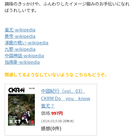
興味のきっかけや、ふんわりしたイメージ掴みのお手伝いになれ
ばうれしいです。
蚩尤-wikipedia
黄帝-wikipedia
涿鹿の戦い-wikipedia
九黎-wikipedia
中国神話-wikipedia
指南車-wikipedia
関連してるようなしていないような こちらもどうぞ。
中國紀行（vol．03）
CKRM Do you know
蚩尤？
価格:
997円
(2024/10/5 08:28時点)
感想(0件)