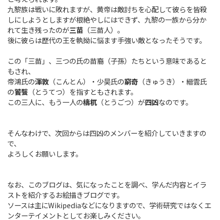
九黎族は戦いに敗れますが、黄帝は敵討ちを心配して彼らを皆殺
しにしようとしますが根絶やしにはできず、九黎の一族から分か
れて生き残ったのが
三苗
（三苗人）。
後に彼らは歴代の王を執拗に悩ます手強い敵となったそうです。
この「三苗」、三つの氏の苗裔（子孫）たちという意味であると
もされ、
帝鴻氏の
渾敦
（こんとん）・少昊氏の
窮奇
（きゅうき）・縉雲氏
の
饕餮
（とうてつ）を指すともされます。
この三人に、もう一人の
檮杌
（とうごつ）が
四凶
なのです。
そんなわけで、次回からは四凶のメンバーを紹介していきますの
で、
よろしくお願いします。
なお、このブログは、気になったことを調べ、学んだ内容とイラ
ストを紹介するお絵描きブログです。
ソースは主にWikipediaなどになりますので、学術研究ではなくエ
ンターテイメントとしてお楽しみください。