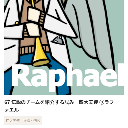
67 伝説のチームを紹介する試み 四大天使 ③ラフ
ァエル
四大天使
神話・伝説