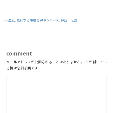
れい）編③ 鳳凰
凶（しきょう）編④
窮奇（きゅうき）
-
歴史
,
気になる事柄を学ぶシリーズ
,
神話・伝説
comment
メールアドレスが公開されることはありません。
※
が付いてい
る欄は必須項目です